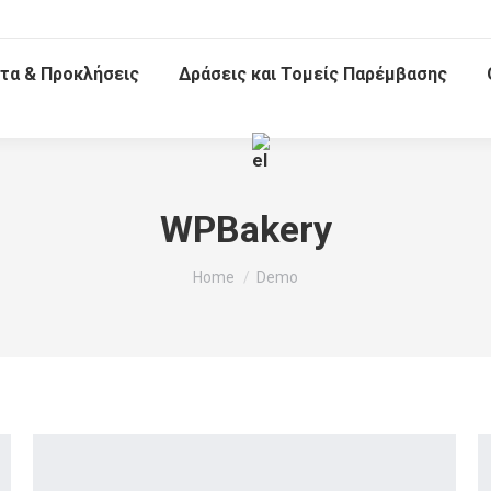
τα & Προκλήσεις
Δράσεις και Τομείς Παρέμβασης
WPBakery
You are here:
Home
Demo