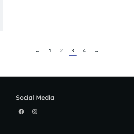
←
1
2
3
4
→
Social Media