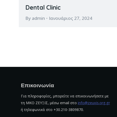
Dental Clinic
By
admin
Ιανουάριος 27, 2024
Επικοινωνία
Για πληροφορίες, μπορείτε να επικοινωνήσετε με
τη ΜΚΟ ΖΕΥΞΙΣ, μέσω email στο
info@zeuxis.org.gr
ή τηλεφωνικά στο +30.210-3809870.