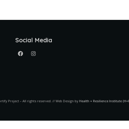
Social Media
ortify Project – All rights reserved. // Web Design by
Health + Resilience Institute (H+R