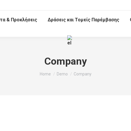
τα & Προκλήσεις
Δράσεις και Τομείς Παρέμβασης
Company
You are here:
Home
Demo
Company