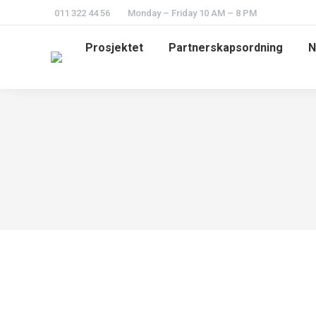
011 322 44 56
Monday – Friday 10 AM – 8 PM
Prosjektet
Partnerskapsordning
N