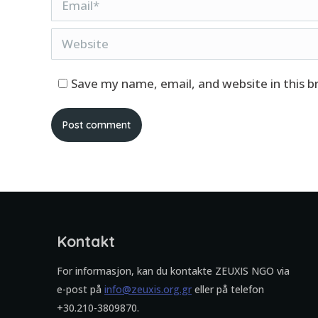
Website
Save my name, email, and website in this 
Post comment
Kontakt
For informasjon, kan du kontakte ZEUXIS NGO via
e-post på
info@zeuxis.org.gr
eller på telefon
+30.210-3809870.