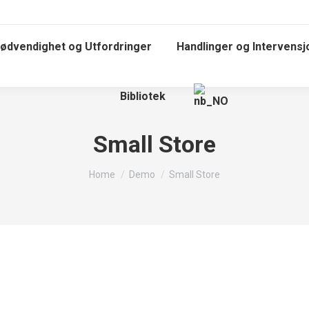
ødvendighet og Utfordringer
Handlinger og Intervens
Bibliotek
Small Store
You are here:
Home
Demo
Small Store