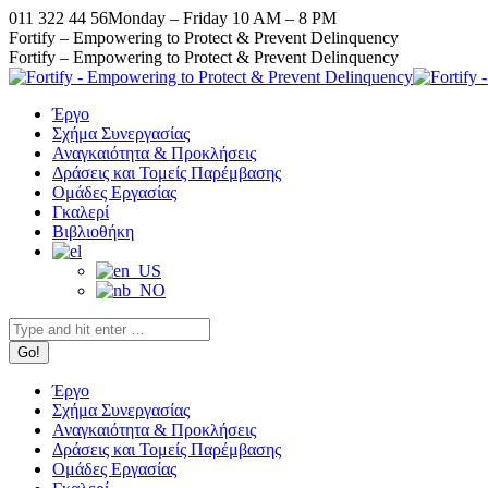
Skip
011 322 44 56
Monday – Friday 10 AM – 8 PM
to
Facebook
X
Instagram
YouTube
Fortify – Empowering to Protect & Prevent Delinquency
content
page
page
page
page
Fortify – Empowering to Protect & Prevent Delinquency
opens
opens
opens
opens
in
in
in
in
Έργο
new
new
new
new
Σχήμα Συνεργασίας
window
window
window
window
Αναγκαιότητα & Προκλήσεις
Δράσεις και Τομείς Παρέμβασης
Ομάδες Εργασίας
Γκαλερί
Βιβλιοθήκη
Search:
Έργο
Σχήμα Συνεργασίας
Αναγκαιότητα & Προκλήσεις
Δράσεις και Τομείς Παρέμβασης
Ομάδες Εργασίας