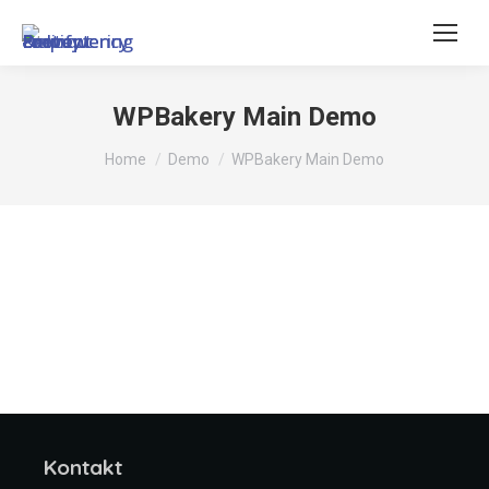
WPBakery Main Demo
You are here:
Home
Demo
WPBakery Main Demo
Kontakt